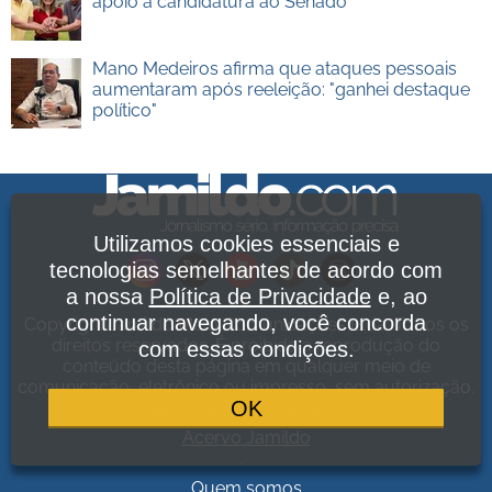
apoio à candidatura ao Senado
Mano Medeiros afirma que ataques pessoais
aumentaram após reeleição: "ganhei destaque
político"
Utilizamos cookies essenciais e
tecnologias semelhantes de acordo com
a nossa
Política de Privacidade
e, ao
continuar navegando, você concorda
Copyright Jamildo Melo Comunicações Ltda. Todos os
direitos reservados. É proibida a reprodução do
com essas condições.
conteúdo desta página em qualquer meio de
comunicação, eletrônico ou impresso, sem autorização.
OK
Política de Privacidade
.
Acervo Jamildo
.
Quem somos