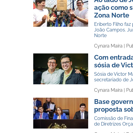
ação como s
Zona Norte
Eriberto Filho fa
João Campos. Jun
Norte
Cynara Maíra |
Pu
Com entrada
sósia de Vic
Sósia de Victor 
secretariado de 
Cynara Maíra |
Pu
Base govern
proposta so
Comissão de Finan
de Diretrizes Or