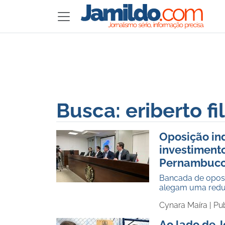
Busca: eriberto fi
Oposição ind
investimento
Pernambuc
Bancada de oposi
alegam uma reduç
Cynara Maíra |
Pu
Ao lado de J