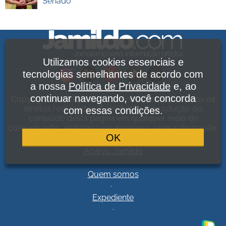
Senado
Utilizamos cookies essenciais e
tecnologias semelhantes de acordo com
a nossa
Política de Privacidade
e, ao
continuar navegando, você concorda
Copyright Jamildo Melo Comunicações Ltda. Todos os
direitos reservados. É proibida a reprodução do
com essas condições.
conteúdo desta página em qualquer meio de
comunicação, eletrônico ou impresso, sem autorização.
OK
Política de Privacidade
.
Acervo Jamildo
.
Quem somos
.
Expediente
.