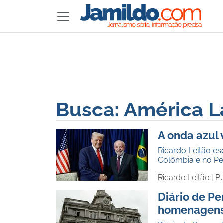
Busca: América L
A onda azul 
Ricardo Leitão es
Colômbia e no Pe
Ricardo Leitão |
Pu
Diário de 
homenagens,