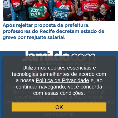
Após rejeitar proposta da prefeitura,
professores do Recife decretam estado de
greve por reajuste salarial
Utilizamos cookies essenciais e
tecnologias semelhantes de acordo com
a nossa
Política de Privacidade
e, ao
continuar navegando, você concorda
Copyright Jamildo Melo Comunicações Ltda. Todos os
direitos reservados. É proibida a reprodução do
com essas condições.
conteúdo desta página em qualquer meio de
comunicação, eletrônico ou impresso, sem autorização.
OK
Política de Privacidade
.
Acervo Jamildo