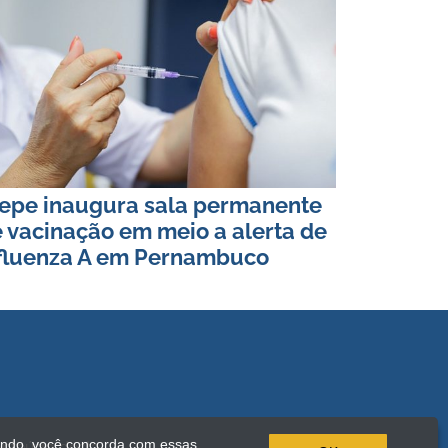
epe inaugura sala permanente
 vacinação em meio a alerta de
fluenza A em Pernambuco
ando, você concorda com essas
onteúdo desta