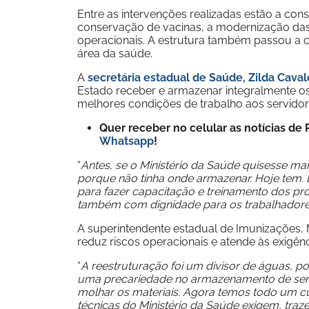
Entre as intervenções realizadas estão a co
conservação de vacinas, a modernização das
operacionais. A estrutura também passou a c
área da saúde.
A
secretária estadual de Saúde, Zilda Caval
Estado receber e armazenar integralmente os
melhores condições de trabalho aos servidor
Quer receber no celular as notícias d
Whatsapp
!
“
Antes, se o Ministério da Saúde quisesse ma
porque não tinha onde armazenar. Hoje tem. 
para fazer capacitação e treinamento dos prof
também com dignidade para os trabalhadore
A superintendente estadual de Imunizações, 
reduz riscos operacionais e atende às exigê
“
A reestruturação foi um divisor de águas, p
uma precariedade no armazenamento de serin
molhar os materiais. Agora temos todo um 
técnicas do Ministério da Saúde exigem, tra