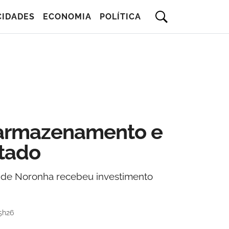
CIDADES
ECONOMIA
POLÍTICA
 armazenamento e
stado
o de Noronha recebeu investimento
5h26