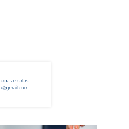
manas e datas
do@gmail.com
.