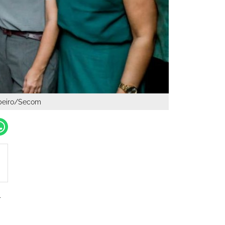
ibeiro/Secom
l