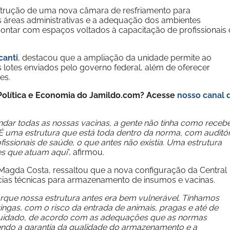
nstrução de uma nova câmara de resfriamento para
 áreas administrativas e a adequação dos ambientes
ontar com espaços voltados à capacitação de profissionais
canti
, destacou que a ampliação da unidade permite ao
 lotes enviados pelo governo federal, além de oferecer
es.
e Política e Economia do Jamildo.com? Acesse
nosso canal 
ndar todas as nossas vacinas, a gente não tinha como recebe
É uma estrutura que está toda dentro da norma, com auditór
issionais de saúde, o que antes não existia. Uma estrutura
s que atuam aqui
”, afirmou.
Magda Costa, ressaltou que a nova configuração da Central
ncias técnicas para armazenamento de insumos e vacinas.
orque nossa estrutura antes era bem vulnerável. Tínhamos
gas, com o risco da entrada de animais, pragas e até de
cuidado, de acordo com as adequações que as normas
zendo a garantia da qualidade do armazenamento e a