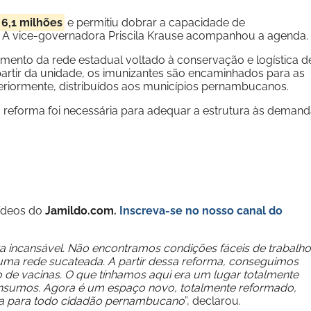
 6,1 milhões
e permitiu dobrar a capacidade de
 A vice-governadora Priscila Krause acompanhou a agenda.
pamento da rede estadual voltado à conservação e logística d
partir da unidade, os imunizantes são encaminhados para as
teriormente, distribuídos aos municípios pernambucanos.
a reforma foi necessária para adequar a estrutura às deman
vídeos do
Jamildo.com.
Inscreva-se no nosso
canal do
 incansável. Não encontramos condições fáceis de trabalho
ma rede sucateada. A partir dessa reforma, conseguimos
e vacinas. O que tínhamos aqui era um lugar totalmente
insumos. Agora é um espaço novo, totalmente reformado,
eta para todo cidadão pernambucano
”, declarou.