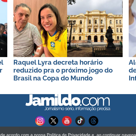
l
Raquel Lyra decreta horário
Al
r
reduzido pra o próximo jogo do
de
Brasil na Copa do Mundo
In
s de acordo com a nossa
Política de Privacidade
e, ao continuar naveg
Todos os direitos reservados. É proibida a reprodução do c