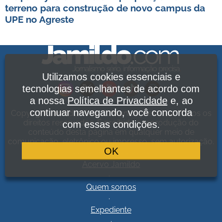
terreno para construção de novo campus da
UPE no Agreste
Utilizamos cookies essenciais e
tecnologias semelhantes de acordo com
a nossa
Política de Privacidade
e, ao
continuar navegando, você concorda
Copyright Jamildo Melo Comunicações Ltda. Todos os
direitos reservados. É proibida a reprodução do
com essas condições.
conteúdo desta página em qualquer meio de
comunicação, eletrônico ou impresso, sem autorização.
OK
Política de Privacidade
.
Acervo Jamildo
.
Quem somos
.
Expediente
.