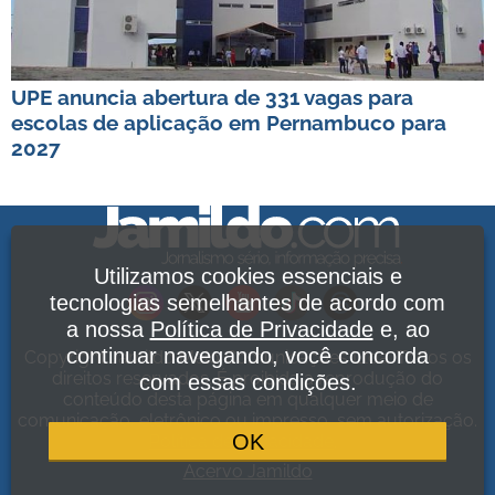
UPE anuncia abertura de 331 vagas para
escolas de aplicação em Pernambuco para
2027
Utilizamos cookies essenciais e
tecnologias semelhantes de acordo com
a nossa
Política de Privacidade
e, ao
continuar navegando, você concorda
Copyright Jamildo Melo Comunicações Ltda. Todos os
direitos reservados. É proibida a reprodução do
com essas condições.
conteúdo desta página em qualquer meio de
comunicação, eletrônico ou impresso, sem autorização.
OK
Política de Privacidade
.
Acervo Jamildo
.