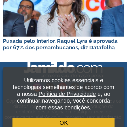
Puxada pelo interior, Raquel Lyra é aprovada
por 67% dos pernambucanos, diz Datafolha
Utilizamos cookies essenciais e
tecnologias semelhantes de acordo com
a nossa
Política de Privacidade
e, ao
continuar navegando, você concorda
Copyright Jamildo Melo Comunicações Ltda. Todos os
direitos reservados. É proibida a reprodução do
com essas condições.
conteúdo desta página em qualquer meio de
comunicação, eletrônico ou impresso, sem autorização.
OK
Política de Privacidade
.