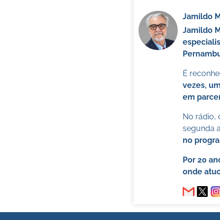
Jamildo 
Jamildo 
especiali
Pernambuc
É reconhec
vezes, um
em parcer
No rádio,
segunda a 
no progr
Por 20 an
onde atuo