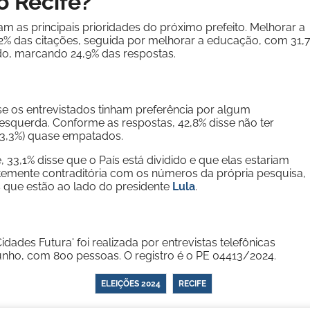
o Recife?
m as principais prioridades do próximo prefeito. Melhorar a
% das citações, seguida por melhorar a educação, com 31,7
ado, marcando 24,9% das respostas.
se os entrevistados tinham preferência por algum
u esquerda. Conforme as respostas, 42,8% disse não ter
(23,3%) quase empatados.
33,1% disse que o País está dividido e que elas estariam
temente contraditória com os números da própria pesquisa,
as que estão ao lado do presidente
Lula
.
dades Futura' foi realizada por entrevistas telefônicas
junho, com 800 pessoas. O registro é o PE 04413/2024.
ELEIÇÕES 2024
RECIFE