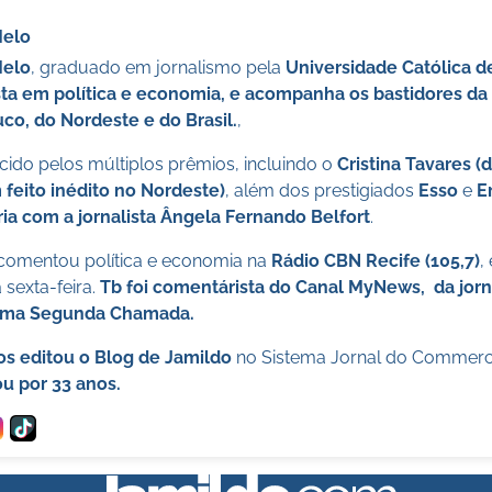
Melo
Melo
, graduado em jornalismo pela
Universidade Católica 
sta em política e economia, e acompanha os bastidores da 
o, do Nordeste e do Brasil.
,
ido pelos múltiplos prêmios, incluindo o
Cristina Tavares (
 feito inédito no Nordeste)
, além dos prestigiados
Esso
e
E
ia com a jornalista Ângela Fernando Belfort
.
 comentou política e economia na
Rádio CBN Recife (105,7)
,
sexta-feira.
Tb foi comentárista do Canal MyNews, da jorn
ama Segunda Chamada.
os editou o Blog de Jamildo
no Sistema Jornal do Commer
u por 33 anos.