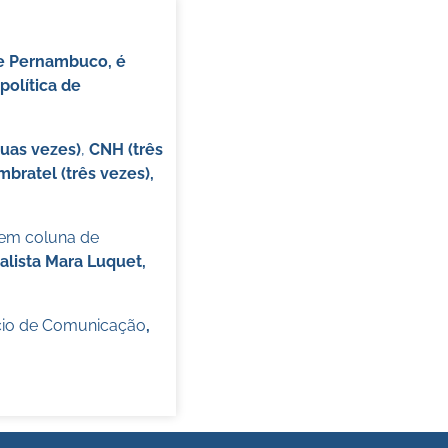
de Pernambuco, é
política de
duas vezes)
,
CNH (três
mbratel (três vezes),
 em coluna de
alista Mara Luquet,
cio de Comunicação
,