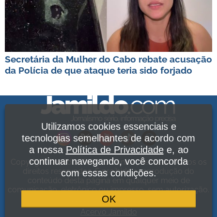
Secretária da Mulher do Cabo rebate acusação
da Polícia de que ataque teria sido forjado
Utilizamos cookies essenciais e
tecnologias semelhantes de acordo com
a nossa
Política de Privacidade
e, ao
continuar navegando, você concorda
Copyright Jamildo Melo Comunicações Ltda. Todos os
direitos reservados. É proibida a reprodução do
com essas condições.
conteúdo desta página em qualquer meio de
comunicação, eletrônico ou impresso, sem autorização.
OK
Política de Privacidade
.
Acervo Jamildo