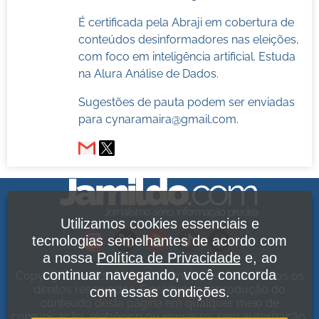
É certificada pela Abraji em cobertura de
conteúdos desinformadores nas eleições,
com foco em inteligência artificial. Estuda
na Alura Análise de Dados.
Sugestões de pauta podem ser enviadas
para
cynaramaira@gmail.com
.
Utilizamos cookies essenciais e
tecnologias semelhantes de acordo com
a nossa
Política de Privacidade
e, ao
continuar navegando, você concorda
Copyright Jamildo Melo Comunicações Ltda. Todos os
direitos reservados. É proibida a reprodução do
com essas condições.
conteúdo desta página em qualquer meio de
comunicação, eletrônico ou impresso, sem autorização.