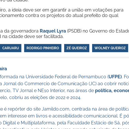
ro, a ideia deve ser em garantir a união em votações para
icionamento contra os projetos do atual prefeito do qual
nça da governadora
Raquel Lyra
(PSDB) no Governo do Estad
a cidade deve ser facilitada.
CARUARU
RODRIGO PINHEIRO
ZÉ QUEIROZ
WOLNEY QUEIROZ
íra
a formada na Universidade Federal de Pernambuco (
UFPE)
. F
a Jornal do Commercio de Comunicação (JC) ao cobrir notícia
cio, TV Jornal e NE10 Interior, nas áreas de
política, econ
lo, cobriu as eleições de 2022 e 2024.
 é repórter do site Jamildo.com, centrada na área de políti
m interesse em livros e acessibilidade comunicacional. É 
o Digital e Multiplataforma, pela Faculdade Estácio de Sá, 