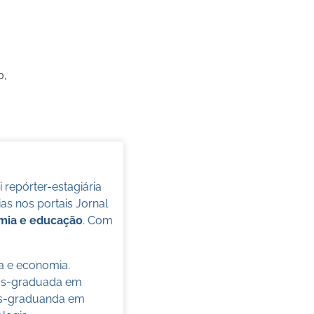
o,
oi repórter-estagiária
s nos portais Jornal
omia e educação
. Com
ca e economia.
pós-graduada em
pós-graduanda em