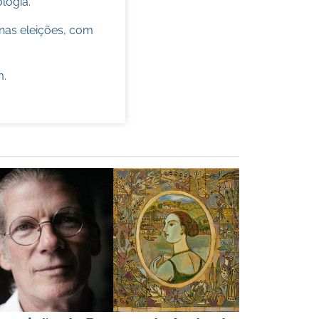
ologia.
nas eleições, com
m
.