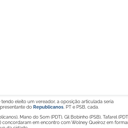
tendo eleito um vereador, a oposição articulada seria
epresentante do
Republicanos
, PT e PSB, cada.
icanos), Mano do Som (PDT), Gil Bobinho (PSB), Tafarel (PDT
PT) concordaram em encontro com Wolney Queiroz em forma
ivo da cidade.