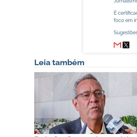
Jornalismo
É certifi
foco em in
Sugestões
Leia também