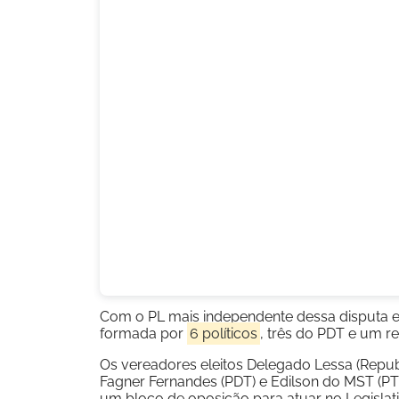
Com o PL mais independente dessa disputa e 
formada por
6 políticos
, três do PDT e um r
Os vereadores eleitos Delegado Lessa (Republ
Fagner Fernandes (PDT) e Edilson do MST (
um bloco de oposição para atuar no Legislat