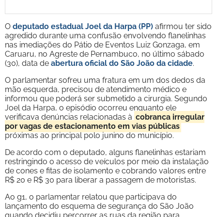
O
deputado estadual Joel da Harpa (PP)
afirmou ter sido
agredido durante uma confusão envolvendo flanelinhas
nas imediações do Pátio de Eventos Luiz Gonzaga, em
Caruaru, no Agreste de Pernambuco, no último sábado
(30), data de
abertura oficial do São João da cidade
.
O parlamentar sofreu uma fratura em um dos dedos da
mão esquerda, precisou de atendimento médico e
informou que poderá ser submetido a cirurgia. Segundo
Joel da Harpa, o episódio ocorreu enquanto ele
verificava denúncias relacionadas à
cobrança irregular
por vagas de estacionamento em vias públicas
próximas ao principal polo junino do município.
De acordo com o deputado, alguns flanelinhas estariam
restringindo o acesso de veículos por meio da instalação
de cones e fitas de isolamento e cobrando valores entre
R$ 20 e R$ 30 para liberar a passagem de motoristas.
Ao g1, o parlamentar relatou que participava do
lançamento do esquema de segurança do São João
quando decidiu percorrer as ruas da região para