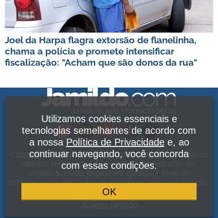
Joel da Harpa flagra extorsão de flanelinha,
chama a polícia e promete intensificar
fiscalização: "Acham que são donos da rua"
Utilizamos cookies essenciais e
tecnologias semelhantes de acordo com
a nossa
Política de Privacidade
e, ao
continuar navegando, você concorda
Copyright Jamildo Melo Comunicações Ltda. Todos os
direitos reservados. É proibida a reprodução do
com essas condições.
conteúdo desta página em qualquer meio de
comunicação, eletrônico ou impresso, sem autorização.
OK
Política de Privacidade
.
Acervo Jamildo
.