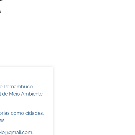
a
 de Pernambuco
l de Meio Ambiente
torias como cidades,
es.
elo@gmail.com
.