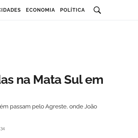
CIDADES
ECONOMIA
POLÍTICA
as na Mata Sul em
mbém passam pelo Agreste, onde João
h34