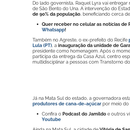
Do lado governista, Raquel Lyra vai entrega
de São Bento do Una. A intervenção do Estad
de 90% da população
, beneficiando cerca d
Quer receber no celular as notícias d
Whatsapp
!
Também no Agreste, o ex-prefeito do Recife
Lula (PT)
, a
inauguração da unidade de Gar
presidente como homenagem. Após o mome
participa da entrega da Casa Azul, centro 
multidisciplinar a pessoas com Transtorno do
Já na Mata Sul do estado, a governadora est
produtores de cana-de-açúcar
por meio do 
Confira o
Podcast do Jamildo
e outros 
Youtube
Ainda na Mata Sul, a cidade de
Vitória de Sa