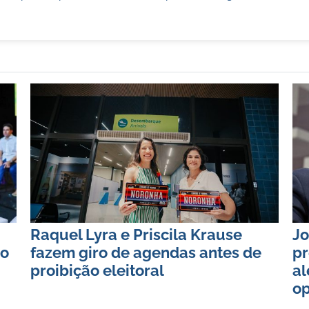
Raquel Lyra e Priscila Krause
Jo
ão
fazem giro de agendas antes de
pr
proibição eleitoral
al
op