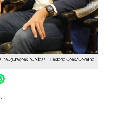
m de inaugurações públicas - Hesíodo Goes/Governo
l
a