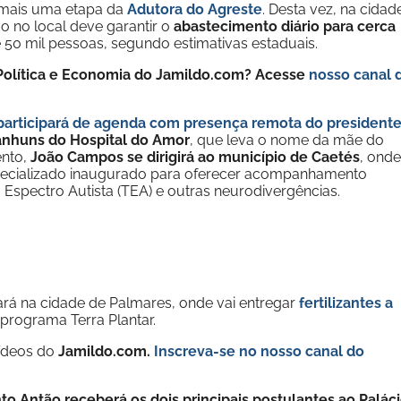
r mais uma etapa da
Adutora do Agreste
. Desta vez, na cidad
o no local deve garantir o
abastecimento diário para cerca
e 50 mil pessoas, segundo estimativas estaduais.
e Política e Economia do Jamildo.com? Acesse
nosso canal 
participará de agenda com presença remota do president
anhuns do Hospital do Amor
, que leva o nome da mãe do
nto,
João Campos se dirigirá ao município de Caetés
, onde
especializado inaugurado para oferecer acompanhamento
 Espectro Autista (TEA) e outras neurodivergências.
ará na cidade de Palmares, onde vai entregar
fertilizantes a
programa Terra Plantar.
vídeos do
Jamildo.com.
Inscreva-se no nosso
canal do
nto Antão receberá os dois principais postulantes ao Palác