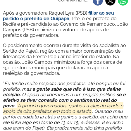
COMPARTILHE:
Após a governadora Raquel Lyra (PSD)
filiar ao seu
partido o prefeito de Quipapá
, Pité, o ex-prefeito do
Recife e pré-candidato ao Governo de Pernambuco, João
Campos (PSB) minimizou o volume de apoios de
prefeitos da governadora.
O posicionamento ocorreu durante visita do socialista ao
Sertão do Pajeú, região com a maior concentração de
lideranças da Frente Popular no interior do estado. Na
ocasião, João Campos minimizou a força dos cerca de
150 gestores municipais que declararam apoio à
reeleição da governadora.
“
Eu tenho muito respeito aos prefeitos, até porque eu fui
prefeito, mas
a gente sabe que não é isso que define
eleição.
O apoio de lideranças a um projeto político
só é
efetivo se tiver conexão com o sentimento real do
povo.
A própria governadora ganhou a eleição tendo o
apoio de oito prefeitos em todo o estado
. Quando meu
pai foi candidato lá atrás e ganhou a eleição, eu acho que
ele tinha algo em torno de 13 ou 15, e desses, 8 eu acho
que eram do Pajeú. Ele praticamente não tinha prefeito