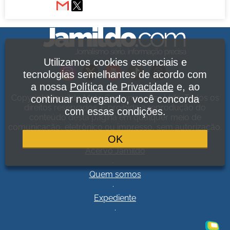
Utilizamos cookies essenciais e
tecnologias semelhantes de acordo com
a nossa
Política de Privacidade
e, ao
Copyright Jamildo Melo Comunicações Ltda. Todos os
continuar navegando, você concorda
direitos reservados. É proibida a reprodução do
com essas condições.
conteúdo desta página em qualquer meio de
comunicação, eletrônico ou impresso, sem autorização.
Política de Privacidade
.
OK
Acervo Jamildo
.
Quem somos
.
Expediente
.