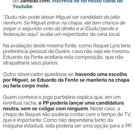
do
Jamildo.com.
Inscreva-se no nosso
canal do
Youtube
"
Dudu não pode deixar Miguel ser candidato de jeito
nenhum. Se Miguel entrar na chapa, ele tem chance de
pegar o segundo voto da direita e ai (Dudu) perde a
federação aqui
", avalia um espectador da cena local.
Na avaliação deste mesma fonte, como Raquel Lyra teria
preferência pessoal de Dueire, caso não seja ele mesmo,
Eduardo da Fonte aceitaria esta composição, que não
atrapalharia seus planos.
Outro observador questiona se,
havendo uma escolha
por Miguel, se Eduardo da Fonte se manteria na chapa
ou faria corpo mole.
Quem conhece o jogo partidário explica que, em um
eventual racha,
o PP poderia lançar uma candidatura
neutra, sem se coligar com ninguém
. Neste caso, a
chapa de Raquel não poderia contar com o tempo de TV,
que é importante. Como não dependeria tanto da
máquina estadual, esta poderia ser uma opção para o PP.