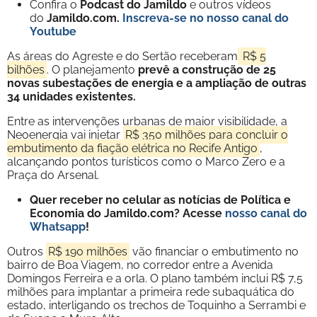
Confira o
Podcast do Jamildo
e outros vídeos
do
Jamildo.com.
Inscreva-se no nosso
canal do
Youtube
As áreas do Agreste e do Sertão receberam
R$ 5
bilhões
. O planejamento
prevê a construção de 25
novas subestações de energia e a ampliação de outras
34 unidades existentes.
Entre as intervenções urbanas de maior visibilidade, a
Neoenergia vai injetar
R$ 350 milhões para concluir o
embutimento da fiação elétrica no Recife Antigo
,
alcançando pontos turísticos como o Marco Zero e a
Praça do Arsenal.
Quer receber no celular as notícias de Política e
Economia do Jamildo.com? Acesse
nosso canal do
Whatsapp
!
Outros
R$ 190 milhões
vão financiar o embutimento no
bairro de Boa Viagem, no corredor entre a Avenida
Domingos Ferreira e a orla. O plano também inclui R$ 7,5
milhões para implantar a primeira rede subaquática do
estado, interligando os trechos de Toquinho a Serrambi e