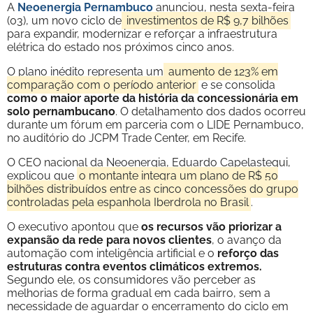
A
Neoenergia Pernambuco
anunciou, nesta sexta-feira
(03), um novo ciclo de
investimentos de R$ 9,7 bilhões
para expandir, modernizar e reforçar a infraestrutura
elétrica do estado nos próximos cinco anos.
O plano inédito representa um
aumento de 123% em
comparação com o período anterior
e se consolida
como o maior aporte da história da concessionária em
solo pernambucano
. O detalhamento dos dados ocorreu
durante um fórum em parceria com o LIDE Pernambuco,
no auditório do JCPM Trade Center, em Recife.
O CEO nacional da Neoenergia, Eduardo Capelastegui,
explicou que
o montante integra um plano de R$ 50
bilhões distribuídos entre as cinco concessões do grupo
controladas pela espanhola Iberdrola no Brasil
.
O executivo apontou que
os recursos vão priorizar a
expansão da rede para novos clientes
, o avanço da
automação com inteligência artificial e o
reforço das
estruturas contra eventos climáticos extremos.
Segundo ele, os consumidores vão perceber as
melhorias de forma gradual em cada bairro, sem a
necessidade de aguardar o encerramento do ciclo em