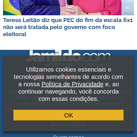
Teresa Leitão diz que PEC do fim da escala 6x1
não será tratada pelo governo com foco
eleitoral
Utilizamos cookies essenciais e
tecnologias semelhantes de acordo com
a nossa
Política de Privacidade
e, ao
continuar navegando, você concorda
Copyright Jamildo Melo Comunicações Ltda. Todos os
direitos reservados. É proibida a reprodução do
com essas condições.
conteúdo desta página em qualquer meio de
comunicação, eletrônico ou impresso, sem autorização.
OK
Política de Privacidade
.
Acervo Jamildo
.