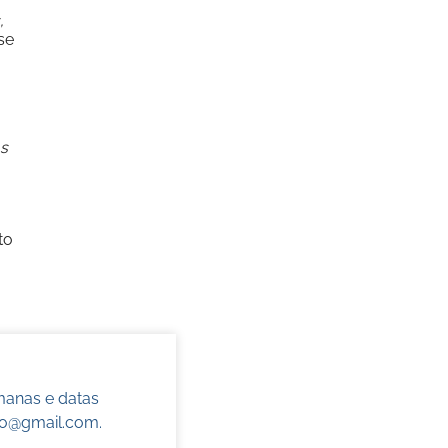
,
sse
as
to
manas e datas
do@gmail.com
.