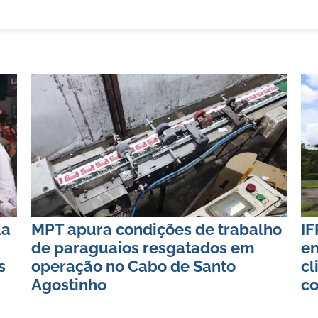
la
MPT apura condições de trabalho
IF
de paraguaios resgatados em
e
s
operação no Cabo de Santo
cl
Agostinho
c