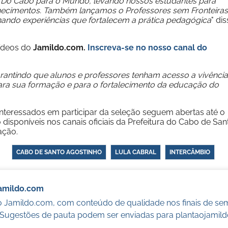
 Do Cabo para o Mundo, levando nossos estudantes para
hecimentos. Também lançamos o Professores sem Fronteiras
ando experiências que fortalecem a prática pedagógica
" di
vídeos do
Jamildo.com.
Inscreva-se no nosso
canal do
antindo que alunos e professores tenham acesso a vivênci
para sua formação e para o fortalecimento da educação do
interessados em participar da seleção seguem abertas até o
o disponíveis nos canais oficiais da Prefeitura do Cabo de San
ação.
CABO DE SANTO AGOSTINHO
LULA CABRAL
INTERCÂMBIO
Jamildo.com
o Jamildo.com, com conteúdo de qualidade nos finais de se
. Sugestões de pauta podem ser enviadas para
plantaojamil