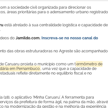
om a sociedade civil organizada para direcionar os
os, áreas prioritárias para o adensamento urbano registrado
ru
está atrelado à sua centralidade logística e capacidade de
.
vídeos do
Jamildo.com.
Inscreva-se no nosso
canal do
ento das obras estruturadoras no Agreste são acompanhado
de Caruaru projeta o município como um t
ermômetro de
artidária em Pernambuco
, uma vez que a capacidade de
aduais reflete diretamente no equilíbrio fiscal e no
 (18), o aplicativo ‘Minha Caruaru’. A ferramenta para
serviços da prefeitura de forma ágil, na palma da mão, atrav
oco na modernização da gestão e na melhoria da experiência