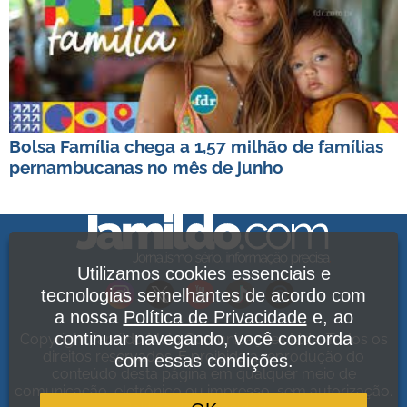
Bolsa Família chega a 1,57 milhão de famílias
pernambucanas no mês de junho
Utilizamos cookies essenciais e
tecnologias semelhantes de acordo com
a nossa
Política de Privacidade
e, ao
continuar navegando, você concorda
Copyright Jamildo Melo Comunicações Ltda. Todos os
direitos reservados. É proibida a reprodução do
com essas condições.
conteúdo desta página em qualquer meio de
comunicação, eletrônico ou impresso, sem autorização.