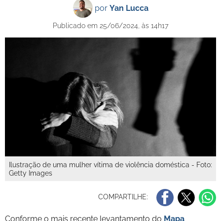
por
Yan Lucca
Publicado em 25/06/2024, às 14h17
Ilustração de uma mulher vítima de violência doméstica - Foto:
Getty Images
COMPARTILHE:
Conforme o mais recente levantamento do
Mapa