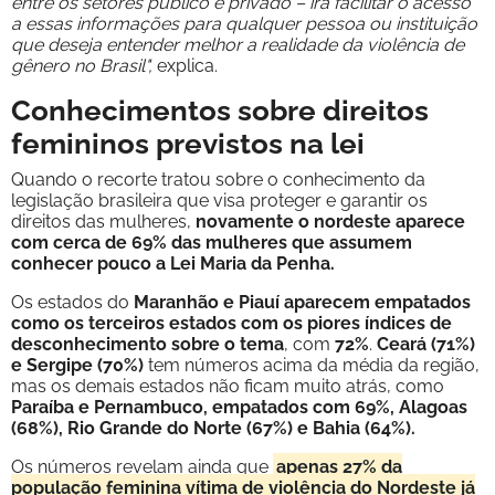
entre os setores público e privado – irá facilitar o acesso
a essas informações para qualquer pessoa ou instituição
que deseja entender melhor a realidade da violência de
gênero no Brasil",
explica.
Conhecimentos sobre direitos
femininos previstos na lei
Quando o recorte tratou sobre o conhecimento da
legislação brasileira que visa proteger e garantir os
direitos das mulheres,
novamente o nordeste aparece
com cerca de 69% das mulheres que assumem
conhecer pouco a Lei Maria da Penha.
Os estados do
Maranhão e Piauí aparecem empatados
como os terceiros estados com os piores índices de
desconhecimento sobre o tema
, com
72%
.
Ceará (71%)
e Sergipe (70%)
tem números acima da média da região,
mas os demais estados não ficam muito atrás, como
Paraíba e Pernambuco, empatados com 69%, Alagoas
(68%), Rio Grande do Norte (67%) e Bahia (64%).
Os números revelam ainda que
apenas 27% da
população feminina vítima de violência do Nordeste já