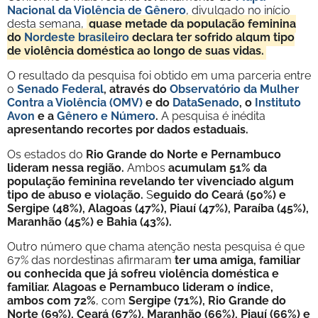
Nacional da Violência de Gênero
, divulgado no início
desta semana,
quase metade da população feminina
do
Nordeste brasileiro
declara ter sofrido algum tipo
de violência doméstica ao longo de suas vidas.
O resultado da pesquisa foi obtido em uma parceria entre
o
Senado Federal
, através do
Observatório da Mulher
Contra a Violência (OMV)
e do
DataSenado
, o
Instituto
Avon
e a
Gênero e Número
.
A pesquisa é inédita
apresentando recortes por dados estaduais.
Os estados do
Rio Grande do Norte e Pernambuco
lideram nessa região.
Ambos
acumulam 51% da
população feminina revelando ter vivenciado algum
tipo de abuso e violação.
S
eguido do Ceará (50%) e
Sergipe (48%), Alagoas (47%), Piauí (47%), Paraíba (45%),
Maranhão (45%) e Bahia (43%).
Outro número que chama atenção nesta pesquisa é que
67% das nordestinas afirmaram
ter uma amiga, familiar
ou conhecida que já sofreu violência doméstica e
familiar.
Alagoas e Pernambuco lideram o índice,
ambos com 72%
, com
Sergipe (71%), Rio Grande do
Norte (69%), Ceará (67%), Maranhão (66%), Piauí (66%) e