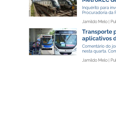
Inquérito para in
Procuradoria da
Jamildo Melo |
Pu
Transporte p
aplicativos 
Comentário do jor
nesta quarta. Com
Jamildo Melo |
Pu