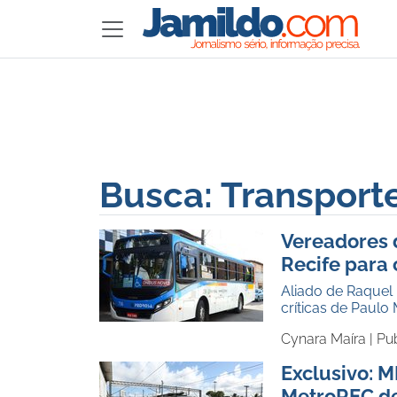
Busca: Transport
Vereadores 
Recife para 
Aliado de Raquel
críticas de Paulo 
Cynara Maíra |
Pu
Exclusivo: M
MetroREC de