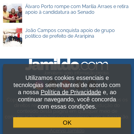
Álvaro Porto rompe com Marília Arraes e retira
apoio à candidatura ao Senado
João Campos conquista apoio de grupo
político de prefeito de Araripina
Utilizamos cookies essenciais e
tecnologias semelhantes de acordo com
a nossa
Política de Privacidade
e, ao
continuar navegando, você concorda
Copyright Jamildo Melo Comunicações Ltda. Todos os
direitos reservados. É proibida a reprodução do
com essas condições.
conteúdo desta página em qualquer meio de
comunicação, eletrônico ou impresso, sem autorização.
OK
Política de Privacidade
.
Acervo Jamildo