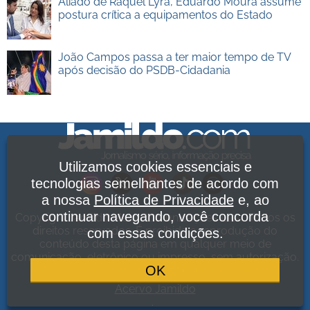
Aliado de Raquel Lyra, Eduardo Moura assume
postura crítica a equipamentos do Estado
João Campos passa a ter maior tempo de TV
após decisão do PSDB-Cidadania
Utilizamos cookies essenciais e
tecnologias semelhantes de acordo com
a nossa
Política de Privacidade
e, ao
continuar navegando, você concorda
Copyright Jamildo Melo Comunicações Ltda. Todos os
direitos reservados. É proibida a reprodução do
com essas condições.
conteúdo desta página em qualquer meio de
comunicação, eletrônico ou impresso, sem autorização.
OK
Política de Privacidade
.
Acervo Jamildo
.