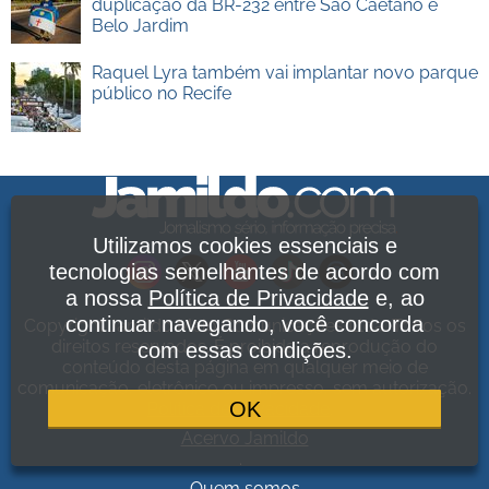
duplicação da BR-232 entre São Caetano e
Belo Jardim
Raquel Lyra também vai implantar novo parque
público no Recife
Utilizamos cookies essenciais e
tecnologias semelhantes de acordo com
a nossa
Política de Privacidade
e, ao
continuar navegando, você concorda
Copyright Jamildo Melo Comunicações Ltda. Todos os
direitos reservados. É proibida a reprodução do
com essas condições.
conteúdo desta página em qualquer meio de
comunicação, eletrônico ou impresso, sem autorização.
OK
Política de Privacidade
.
Acervo Jamildo
.
Quem somos