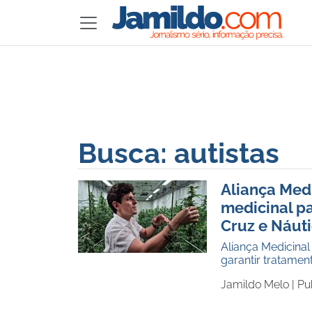
Busca: autistas
Aliança Medi
medicinal pa
Cruz e Náut
Aliança Medicinal
garantir tratame
Jamildo Melo |
Pu