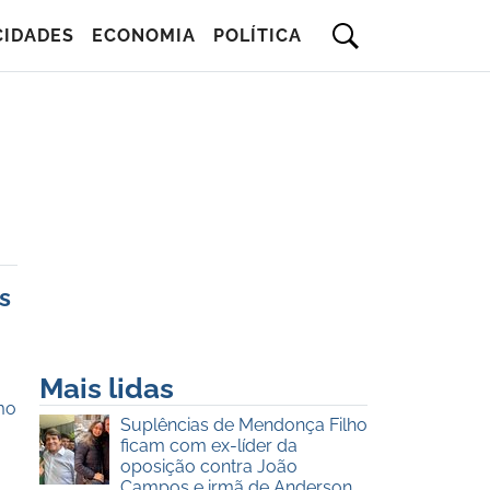
CIDADES
ECONOMIA
POLÍTICA
s
Mais lidas
mo
Suplências de Mendonça Filho
ficam com ex-líder da
oposição contra João
Campos e irmã de Anderson