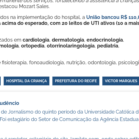
rmanente dos serviços, fortalecendo a assistência a crianças
destacou Mozart Sales.
dos na implementação do hospital, a
União bancou R$ 110,
 acima do esperado, com 20 leitos de UTI ativos (10 a mai
izados em
cardiologia
,
dermatologia
,
endocrinologia
,
lmologia
,
ortopedia
,
otorrinolaringologia
,
pediatria
,
fisioterapia, fonoaudiologia, nutrição, odontologia, psicologi
HOSPITAL DA CRIANÇA
PREFEITURA DO RECIFE
VICTOR MARQUES
audêncio
 de Jornalismo do quinto período da Universidade Católica
 Foi estagiário do Setor de Comunicação da Agência Estadua