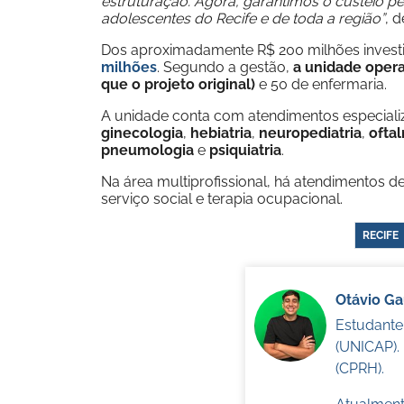
estruturação. Agora, garantimos o custeio pe
adolescentes do Recife e de toda a região”
, 
Dos aproximadamente R$ 200 milhões investi
milhões
. Segundo a gestão,
a unidade opera
que o projeto original)
e 50 de enfermaria.
A unidade conta com atendimentos especial
ginecologia
,
hebiatria
,
neuropediatria
,
ofta
pneumologia
e
psiquiatria
.
Na área multiprofissional, há atendimentos de 
serviço social e terapia ocupacional.
RECIFE
Otávio G
Estudante
(UNICAP).
(CPRH).