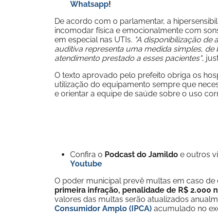
Whatsapp
!
De acordo com o parlamentar, a hipersensib
incomodar física e emocionalmente com sons i
em especial nas UTIs.
"A disponibilização de 
auditiva representa uma medida simples, de 
atendimento prestado a esses pacientes"
, ju
O texto aprovado pelo prefeito obriga os hosp
utilização do equipamento sempre que necess
e orientar a equipe de saúde sobre o uso co
Confira o
Podcast do Jamildo
e outros 
Youtube
O poder municipal prevê multas em caso de
primeira infração, penalidade de R$ 2.000 na
valores das multas serão atualizados anual
Consumidor Amplo (IPCA)
acumulado no exer