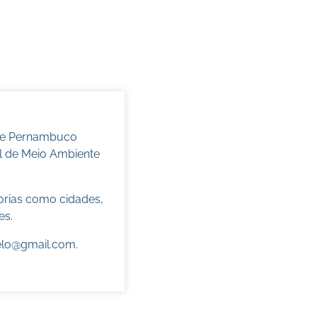
 de Pernambuco
l de Meio Ambiente
torias como cidades,
es.
elo@gmail.com
.