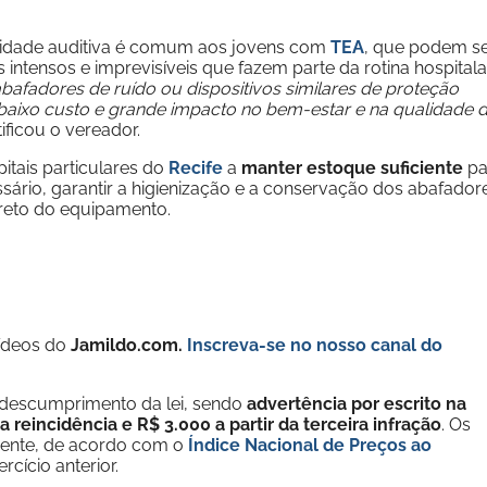
ilidade auditiva é comum aos jovens com
TEA
, que podem s
ntensos e imprevisíveis que fazem parte da rotina hospitala
abafadores de ruído ou dispositivos similares de proteção
baixo custo e grande impacto no bem-estar e na qualidade 
stificou o vereador.
itais particulares do
Recife
a
manter estoque suficiente
pa
ário, garantir a higienização e a conservação dos abafador
rreto do equipamento.
vídeos do
Jamildo.com.
Inscreva-se no nosso
canal do
 descumprimento da lei, sendo
advertência por escrito na
 reincidência e R$ 3.000 a partir da terceira infração
. Os
mente, de acordo com o
Índice Nacional de Preços ao
cício anterior.