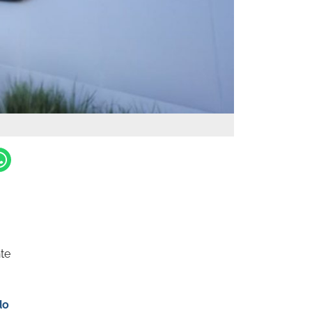
te
do