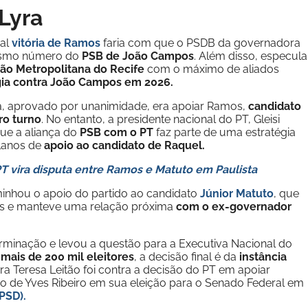
Lyra
ual
vitória de Ramos
faria com que o PSDB da governadora
esmo número do
PSB de João Campos
. Além disso, especula
ão Metropolitana do Recife
com o máximo de aliados
gia contra João Campos em 2026.
sta, aprovado por unanimidade, era apoiar Ramos,
candidato
ro turno
. No entanto, a presidente nacional do PT, Gleisi
ue a aliança do
PSB com o PT
faz parte de uma estratégia
lanos de
apoio ao candidato de Raquel.
PT vira disputa entre Ramos e Matuto em Paulista
minhou o apoio do partido ao candidato
Júnior Matuto
, que
tas e manteve uma relação próxima
com o ex-governador
erminação e levou a questão para a Executiva Nacional do
m
mais de 200 mil eleitores
, a decisão final é da
instância
 Teresa Leitão foi contra a decisão do PT em apoiar
io de Yves Ribeiro em sua eleição para o Senado Federal em
PSD).