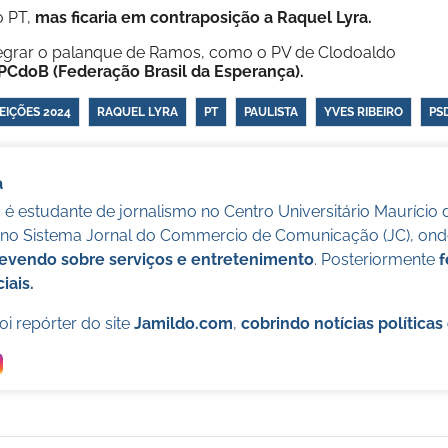
o PT,
mas ficaria em contraposição a Raquel Lyra.
ntegrar o palanque de Ramos, como o PV de Clodoaldo
 PCdoB (Federação Brasil da Esperança).
EIÇÕES 2024
RAQUEL LYRA
PT
PAULISTA
YVES RIBEIRO
PS
a
é estudante de jornalismo no Centro Universitário Maurício 
o no Sistema Jornal do Commercio de Comunicação (JC), onde
evendo sobre serviços e entretenimento
. Posteriormente
f
iais.
i repórter do site
Jamildo.com
,
cobrindo notícias política