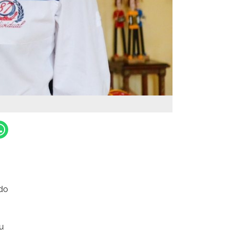
ndo
iu