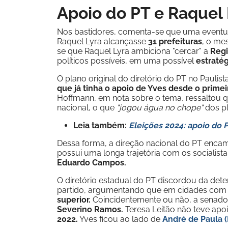
Apoio do PT e Raquel 
Nos bastidores, comenta-se que uma event
Raquel Lyra alcançasse
31 prefeituras
, o m
se que Raquel Lyra ambiciona "cercar" a
Regi
políticos possíveis, em uma possível
estraté
O plano original do diretório do PT no Pauli
que já tinha o apoio de Yves desde o primei
Hoffmann, em nota sobre o tema, ressaltou q
nacional, o que
"jogou água no chope"
dos p
Leia também:
Eleições 2024: apoio do 
Dessa forma, a direção nacional do PT enca
possui uma longa trajetória com os socialis
Eduardo Campos.
O diretório estadual do PT discordou da det
partido, argumentando que em cidades co
superior.
Coincidentemente ou não, a senadora
Severino Ramos.
Teresa Leitão não teve apo
2022.
Yves ficou ao lado de
André de Paula (