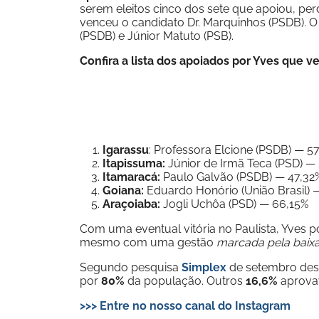
serem eleitos cinco dos sete que apoiou, p
venceu o candidato Dr. Marquinhos (PSDB). O
(PSDB) e Júnior Matuto (PSB).
Confira a lista dos apoiados por Yves que 
Igarassu
: Professora Elcione (PSDB) — 5
Itapissuma:
Júnior de Irmã Teca (PSD) —
Itamaracá:
Paulo Galvão (PSDB) — 47,32
Goiana:
Eduardo Honório (União Brasil)
Araçoiaba:
Jogli Uchôa (PSD) — 66,15%
Com uma eventual vitória no Paulista, Yves 
mesmo com uma gestão
marcada pela baixa
Segundo pesquisa
Simplex
de setembro des
por
80%
da população. Outros
16,6%
aprov
>>> Entre no nosso canal do Instagram