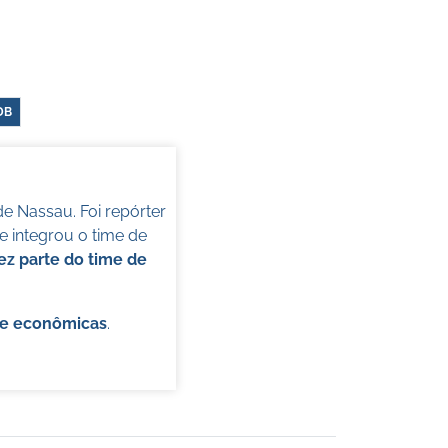
DB
de Nassau. Foi repórter
 integrou o time de
ez parte do time de
s e econômicas
.