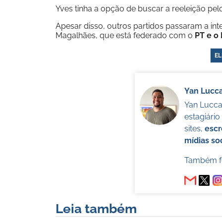
Yves tinha a opção de buscar a reeleição pel
Apesar disso, outros partidos passaram a i
Magalhães, que está federado com o
PT e o
EL
Yan Lucc
Yan Lucca 
estagiári
sites,
escr
mídias soc
Também fo
Leia também