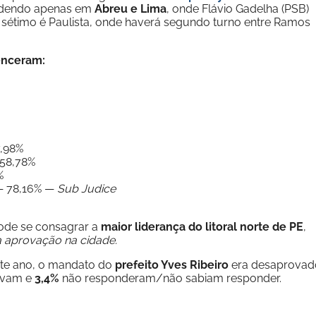
erdendo apenas em
Abreu e Lima
, onde Flávio Gadelha (PSB)
 sétimo é Paulista, onde haverá segundo turno entre Ramos
venceram:
7,98%
 58,78%
%
 — 78,16% —
Sub Judice
pode se consagrar a
maior liderança do litoral norte de PE
,
 aprovação na cidade.
te ano, o mandato do
prefeito Yves Ribeiro
era desaprovad
avam e
3,4%
não responderam/não sabiam responder.