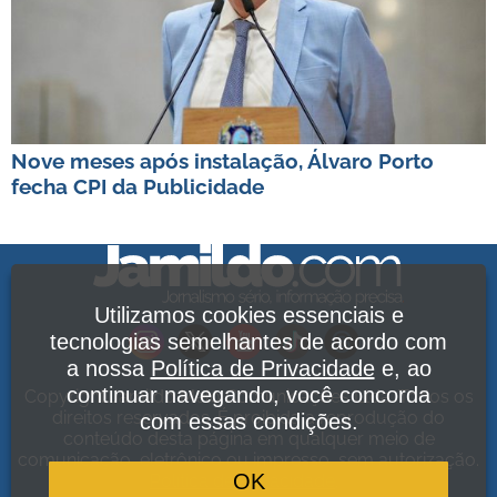
Nove meses após instalação, Álvaro Porto
fecha CPI da Publicidade
Utilizamos cookies essenciais e
tecnologias semelhantes de acordo com
a nossa
Política de Privacidade
e, ao
continuar navegando, você concorda
Copyright Jamildo Melo Comunicações Ltda. Todos os
direitos reservados. É proibida a reprodução do
com essas condições.
conteúdo desta página em qualquer meio de
comunicação, eletrônico ou impresso, sem autorização.
OK
Política de Privacidade
.