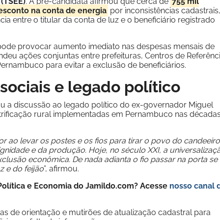
 (TSEE)
. A pré-candidata afirmou que cerca de
755 mil
sconto na conta de energia
por inconsistências cadastrais
a entre o titular da conta de luz e o beneficiário registrado
 pode provocar aumento imediato nas despesas mensais de
endeu ações conjuntas entre prefeituras, Centros de Referênc
Pernambuco para evitar a exclusão de beneficiários.
ociais e legado político
u a discussão ao legado político do ex-governador Miguel
eletrificação rural implementadas em Pernambuco nas década
r ao levar os postes e os fios para tirar o povo do candeeiro
gnidade e da produção. Hoje, no século XXI, a universalizaç
 exclusão econômica. De nada adianta o fio passar na porta se
 e do feijão
”, afirmou.
e Política e Economia do Jamildo.com? Acesse
nosso canal 
de orientação e mutirões de atualização cadastral para