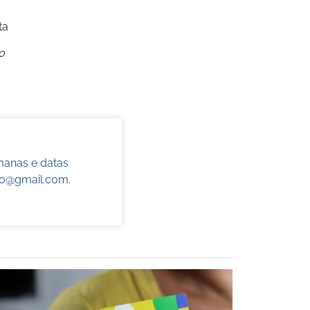
ta
o
manas e datas
do@gmail.com
.