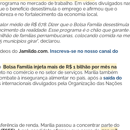
programa no mercado de trabalho. Em vídeos divulgados na
e que o benefício desestimula o emprego e afirmou que o
breza e no fortalecimento da economia local.
lor médio de R$ 678. Dizer que o Bolsa Família desestimula
cimento da realidade. Esse programa é o chão que garante 
1 milhão de famílias pernambucanas, colocando comida na m
 municípios girar
”, declarou.
vídeos do
Jamildo.com.
Inscreva-se no nosso
canal do
o
Bolsa Família injeta mais de R$ 1 bilhão por mês na
eto no comércio e no setor de serviços. Marília também
ombate à insegurança alimentar no país, após a
saída do
os internacionais divulgados pela Organização das Nações
erência de renda, Marília passou a concentrar parte do