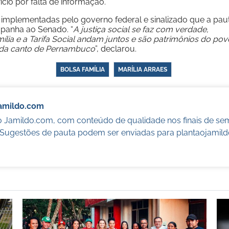
ício por falta de informação.
is implementadas pelo governo federal e sinalizado que a pau
panha ao Senado. “
A justiça social se faz com verdade,
mília e a Tarifa Social andam juntos e são patrimônios do pov
ada canto de Pernambuco
”, declarou.
BOLSA FAMÍLIA
MARÍLIA ARRAES
Jamildo.com
o Jamildo.com, com conteúdo de qualidade nos finais de se
. Sugestões de pauta podem ser enviadas para
plantaojamil