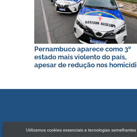
Pernambuco aparece como 3º
estado mais violento do país,
apesar de redução nos homicíd
Utilizamos cookies essenciais e tecnologias semelhante
Copyright Jamildo Melo Comunicações Ltda. 
página em qualquer meio de comunicação, el