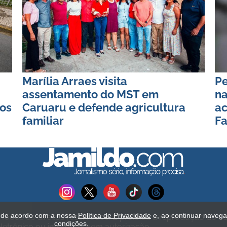
Marília Arraes visita
P
assentamento do MST em
na
ios
Caruaru e defende agricultura
a
familiar
Fa
s de acordo com a nossa
Política de Privacidade
e, ao continuar naveg
Todos os direitos reservados. É proibida a reprodução do c
condições.
etrônico ou impresso, sem autorização.