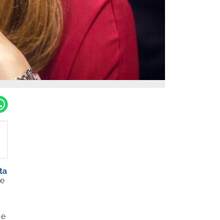
ta
de
 e