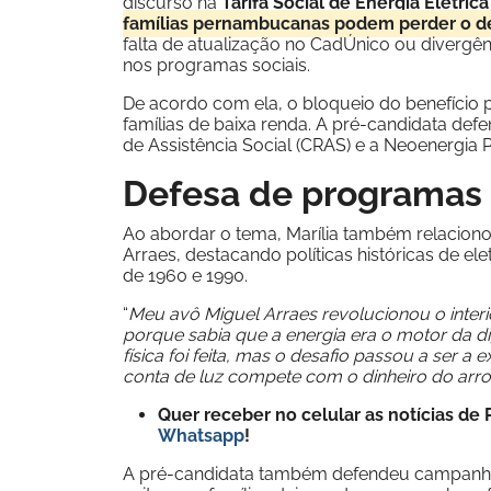
discurso na
Tarifa Social de Energia Elétrica
famílias pernambucanas podem perder o de
falta de atualização no CadÚnico ou divergênci
nos programas sociais.
De acordo com ela, o bloqueio do benefício
famílias de baixa renda. A pré-candidata def
de Assistência Social (CRAS) e a Neoenergia 
Defesa de programas s
Ao abordar o tema, Marília também relaciono
Arraes, destacando políticas históricas de 
de 1960 e 1990.
“
Meu avô Miguel Arraes revolucionou o interio
porque sabia que a energia era o motor da di
física foi feita, mas o desafio passou a ser a
conta de luz compete com o dinheiro do arroz
Quer receber no celular as notícias d
Whatsapp
!
A pré-candidata também defendeu campanhas 