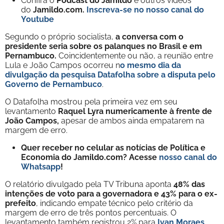
Confira o
Podcast do Jamildo
e outros vídeos
do
Jamildo.com.
Inscreva-se no nosso
canal do
Youtube
Segundo o próprio socialista,
a conversa com o
presidente seria sobre os palanques no Brasil e em
Pernambuco.
Coincidentemente ou não, a reunião entre
Lula e João Campos ocorreu n
o mesmo dia da
divulgação da pesquisa Datafolha sobre a disputa pelo
Governo de Pernambuco
.
O Datafolha mostrou pela primeira vez em seu
levantamento
Raquel Lyra numericamente à frente de
João Campos,
apesar de ambos ainda empatarem na
margem de erro.
Quer receber no celular as notícias de Política e
Economia do Jamildo.com? Acesse
nosso canal do
Whatsapp
!
O relatório divulgado pela TV Tribuna aponta
48% das
intenções de voto para a governadora e 43% para o ex-
prefeito
, indicando empate técnico pelo critério da
margem de erro de três pontos percentuais. O
levantamento também registrou 2% para
Ivan Moraes