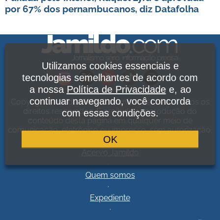
por 67% dos pernambucanos, diz Datafolha
Utilizamos cookies essenciais e
tecnologias semelhantes de acordo com
a nossa
Política de Privacidade
e, ao
continuar navegando, você concorda
Copyright Jamildo Melo Comunicações Ltda. Todos os
direitos reservados. É proibida a reprodução do
com essas condições.
conteúdo desta página em qualquer meio de
comunicação, eletrônico ou impresso, sem autorização.
OK
Política de Privacidade
.
Acervo Jamildo
.
Quem somos
.
Expediente
.