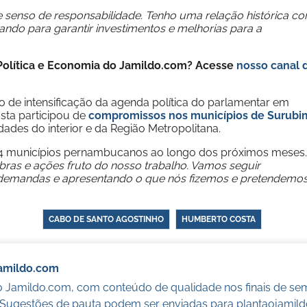
e senso de responsabilidade. Tenho uma relação histórica c
ando para garantir investimentos e melhorias para a
e Política e Economia do Jamildo.com? Acesse
nosso canal 
 de intensificação da agenda política do parlamentar em
sta participou de
compromissos nos municípios de Surubi
des do interior e da Região Metropolitana.
184 municípios pernambucanos ao longo dos próximos meses.
ras e ações fruto do nosso trabalho. Vamos seguir
demandas e apresentando o que nós fizemos e pretendemo
CABO DE SANTO AGOSTINHO
HUMBERTO COSTA
Jamildo.com
o Jamildo.com, com conteúdo de qualidade nos finais de se
. Sugestões de pauta podem ser enviadas para
plantaojamil