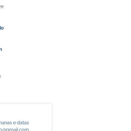
om
do
m
s
manas e datas
do@gmail.com
.