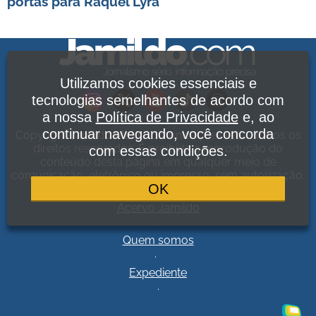
portas para Raquel Lyra
Utilizamos cookies essenciais e
tecnologias semelhantes de acordo com
a nossa
Política de Privacidade
e, ao
continuar navegando, você concorda
Copyright Jamildo Melo Comunicações Ltda. Todos os
direitos reservados. É proibida a reprodução do
com essas condições.
conteúdo desta página em qualquer meio de
comunicação, eletrônico ou impresso, sem autorização.
OK
Política de Privacidade
.
Acervo Jamildo
.
Quem somos
.
Expediente
.