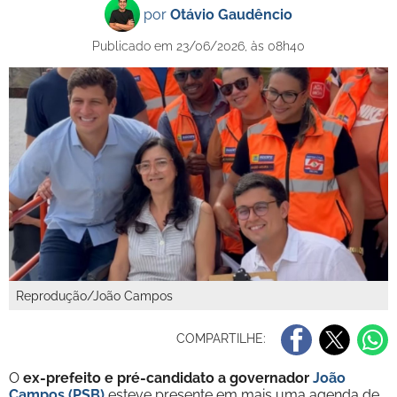
por
Otávio Gaudêncio
Publicado em 23/06/2026, às 08h40
Reprodução/João Campos
COMPARTILHE:
O
ex-prefeito e pré-candidato a governador
João
Campos (PSB)
esteve presente em mais uma agenda de