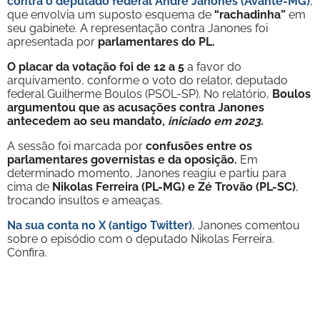
contra o
deputado federal André Janones (Avante-MG)
,
que envolvia um suposto esquema de
“rachadinha”
em
seu gabinete. A representação contra Janones foi
apresentada por
parlamentares do PL.
O placar da votação foi de 12 a 5
a favor do
arquivamento, conforme o voto do relator, deputado
federal Guilherme Boulos (PSOL-SP). No relatório,
Boulos
argumentou que as acusações contra Janones
antecedem ao seu mandato,
iniciado em 2023.
A sessão foi marcada por
confusões entre os
parlamentares governistas e da oposição.
Em
determinado momento, Janones reagiu e partiu para
cima de
Nikolas Ferreira (PL-MG) e Zé Trovão (PL-SC)
,
trocando insultos e ameaças.
Na sua conta no X (antigo Twitter)
, Janones comentou
sobre o episódio com o deputado Nikolas Ferreira.
Confira.