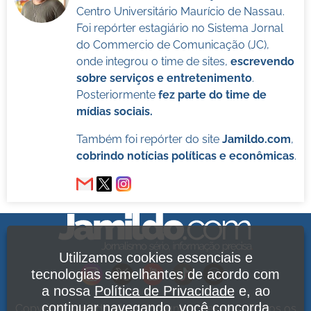
Centro Universitário Maurício de Nassau.
Foi repórter estagiário no Sistema Jornal
do Commercio de Comunicação (JC),
onde integrou o time de sites,
escrevendo
sobre serviços e entretenimento
.
Posteriormente
fez parte do time de
mídias sociais.
Também foi repórter do site
Jamildo.com
,
cobrindo notícias políticas e econômicas
.
Utilizamos cookies essenciais e
tecnologias semelhantes de acordo com
a nossa
Política de Privacidade
e, ao
continuar navegando, você concorda
Copyright Jamildo Melo Comunicações Ltda. Todos os