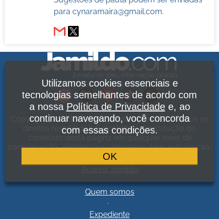
para
cynaramaira@gmail.com
.
Utilizamos cookies essenciais e
tecnologias semelhantes de acordo com
a nossa
Política de Privacidade
e, ao
continuar navegando, você concorda
Copyright Jamildo Melo Comunicações Ltda. Todos os
direitos reservados. É proibida a reprodução do
com essas condições.
conteúdo desta página em qualquer meio de
comunicação, eletrônico ou impresso, sem autorização.
OK
Política de Privacidade
.
Acervo Jamildo
.
Quem somos
.
Expediente