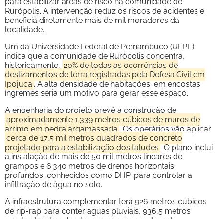
para estabilizar áreas de risco na comunidade de
Rurópolis. A intervenção reduz os riscos de acidentes e
beneficia diretamente mais de mil moradores da
localidade.
Um da Universidade Federal de Pernambuco (UFPE)
indica que a comunidade de Rurópolis concentra,
historicamente,
20% de todas as ocorrências de
deslizamentos de terra registradas pela Defesa Civil em
Ipojuca
. A alta densidade de habitações em encostas
íngremes seria um motivo para gerar esse espaço.
A engenharia do projeto prevê a construção de
aproximadamente 1.339 metros cúbicos de muros de
arrimo em pedra argamassada
. Os operários vão aplicar
cerca de 17,5 mil metros quadrados de concreto
projetado para a estabilização dos taludes
. O plano inclui
a instalação de mais de 50 mil metros lineares de
grampos e 6.340 metros de drenos horizontais
profundos, conhecidos como DHP, para controlar a
infiltração de água no solo.
A infraestrutura complementar terá 926 metros cúbicos
de rip-rap para conter águas pluviais, 936,5 metros