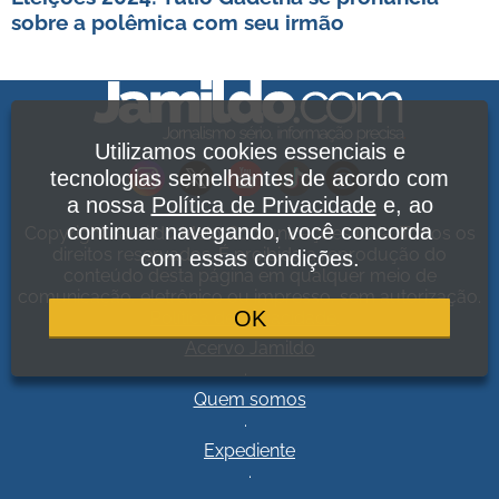
sobre a polêmica com seu irmão
Utilizamos cookies essenciais e
tecnologias semelhantes de acordo com
a nossa
Política de Privacidade
e, ao
continuar navegando, você concorda
Copyright Jamildo Melo Comunicações Ltda. Todos os
direitos reservados. É proibida a reprodução do
com essas condições.
conteúdo desta página em qualquer meio de
comunicação, eletrônico ou impresso, sem autorização.
OK
Política de Privacidade
.
Acervo Jamildo
.
Quem somos
.
Expediente
.