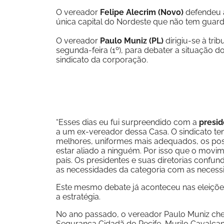
O vereador
Felipe Alecrim (Novo)
defendeu 
única capital do Nordeste que não tem guar
O vereador
Paulo Muniz (PL)
dirigiu-se à tri
segunda-feira (1º), para debater a situação d
sindicato da corporação.
“Esses dias eu fui surpreendido com a
presid
a um ex-vereador dessa Casa. O sindicato tem
melhores, uniformes mais adequados, os post
estar aliado a ninguém. Por isso que o movim
país. Os presidentes e suas diretorias confu
as necessidades da categoria com as necessi
Este mesmo debate já aconteceu nas eleições
a estratégia.
No ano passado, o vereador Paulo Muniz ch
Segurança Cidadã do Recife, Murilo Cavalcan