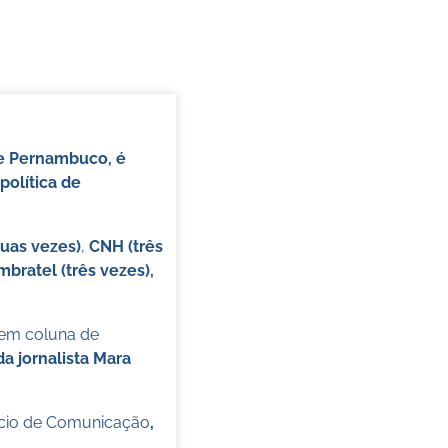
de Pernambuco, é
política de
duas vezes)
,
CNH (três
mbratel (três vezes),
 em coluna de
 jornalista Mara
cio de Comunicação
,