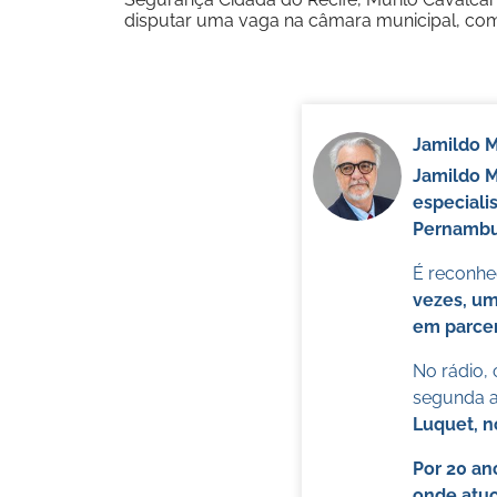
disputar uma vaga na câmara municipal, co
Jamildo 
Jamildo 
especiali
Pernambuc
É reconhec
vezes, um
em parcer
No rádio,
segunda a 
Luquet, 
Por 20 an
onde atuo