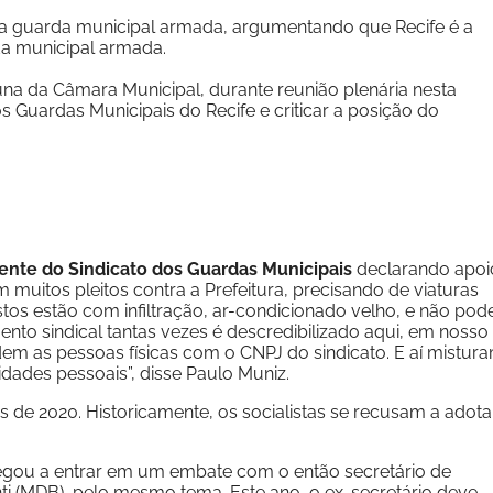
a guarda municipal armada, argumentando que Recife é a
da municipal armada.
buna da Câmara Municipal, durante reunião plenária nesta
os Guardas Municipais do Recife e criticar a posição do
ente do Sindicato dos Guardas Municipais
declarando apoi
 muitos pleitos contra a Prefeitura, precisando de viaturas
os estão com infiltração, ar-condicionado velho, e não pod
ento sindical tantas vezes é descredibilizado aqui, em nosso
ndem as pessoas físicas com o CNPJ do sindicato. E aí mistur
dades pessoais”, disse Paulo Muniz.
 de 2020. Historicamente, os socialistas se recusam a adota
egou a entrar em um embate com o então secretário de
ti (MDB), pelo mesmo tema. Este ano, o ex-secretário deve