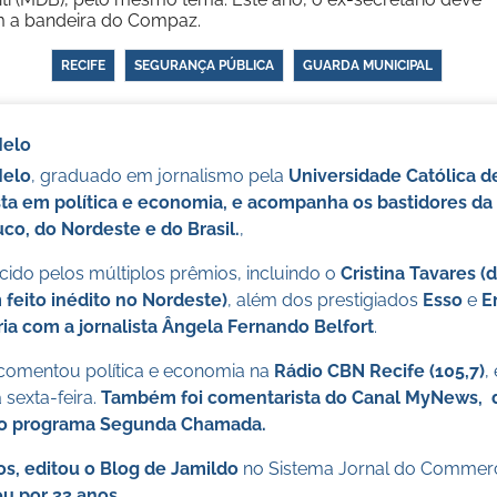
m a bandeira do Compaz.
RECIFE
SEGURANÇA PÚBLICA
GUARDA MUNICIPAL
Melo
Melo
, graduado em jornalismo pela
Universidade Católica 
sta em política e economia, e acompanha os bastidores da 
o, do Nordeste e do Brasil.
,
ido pelos múltiplos prêmios, incluindo o
Cristina Tavares (
 feito inédito no Nordeste)
, além dos prestigiados
Esso
e
E
ia com a jornalista Ângela Fernando Belfort
.
 comentou política e economia na
Rádio CBN Recife (105,7)
,
sexta-feira.
Também foi comentarista do Canal MyNews, da
no programa Segunda Chamada.
os, editou o Blog de Jamildo
no Sistema Jornal do Commer
u por 33 anos.