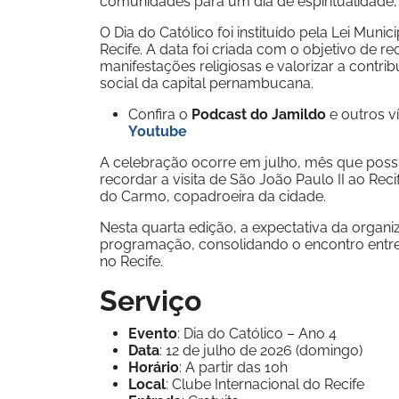
comunidades para um dia de espiritualidade,
O Dia do Católico foi instituído pela Lei Munic
Recife. A data foi criada com o objetivo de re
manifestações religiosas e valorizar a contrib
social da capital pernambucana.
Confira o
Podcast do Jamildo
e outros 
Youtube
A celebração ocorre em julho, mês que possui
recordar a visita de São João Paulo II ao Re
do Carmo, copadroeira da cidade.
Nesta quarta edição, a expectativa da organi
programação, consolidando o encontro entre 
no Recife.
Serviço
Evento
: Dia do Católico – Ano 4
Data
: 12 de julho de 2026 (domingo)
Horário
: A partir das 10h
Local
: Clube Internacional do Recife