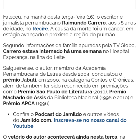
Faleceu, na manhã desta terça-feira (16), o escritor e
jornalista pernambucano
Raimundo Carrero
, aos 78 anos
de idade, no
Recife
. A causa da morte foi um câncer, em
estágio avançado e próximo à região do pulmão.
Segundo informações da família apuradas pela TV Globo,
Carrero estava internado há uma semana
no Hospital
Esperança, na Ilha do Leite.
Salgueirense, o autor, membro da Academia
Pernambucana de Letras desde 2004, conquistou o
prêmio
Jabuti
, em 2000, na categoria Contos e Crônicas,
além de também ter sido reconhecido em premiações
como
Prêmio São Paulo de Literatura
(2010),
Prêmio
Machado de Assis
da Biblioteca Nacional (1996 e 2010) e
Prêmio APCA
(1996).
Confira o
Podcast do Jamildo
e outros vídeos
do
Jamildo.com.
Inscreva-se no nosso
canal do
Youtube
O
velório do autor acontecerá ainda nesta terça
, na