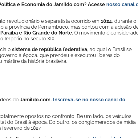
e Política e Economia do Jamildo.com? Acesse
nosso canal 
 revolucionário e separatista ocorrido em
1824
, durante o
o a província de Pernambuco, mas contou com a adesão d
 Paraíba e Rio Grande do Norte
. O movimento é considerad
o Império no século XIX.
ecia o
sistema de república federativa
, ao qual o Brasil se
 governo à época, que prendeu e executou líderes do
u mártire da história brasileira.
vídeos do
Jamildo.com.
Inscreva-se no nosso
canal do
totalmente opostos no confronto. De um lado, os veículos
ital do Brasil à época. Do outro, os conglomerados de mídia
m fevereiro de 1827.