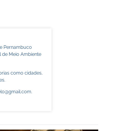
 de Pernambuco
l de Meio Ambiente
torias como cidades,
es.
elo@gmail.com
.