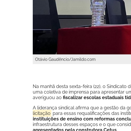
Otávio Gaudêncio/Jamildo.com
Na manhã desta sexta-feira (22), o Sindica
uma coletiva de imprensa para apresentar um
averiguou ao
fiscalizar escolas estaduais t
A liderança sindical afirma que a gestão da 
licitação
para essas requalificações das insti
instituições de ensino com reformas concl
infraestrutura desses espaços e o que cons
apresentados pela construtora Cetus.