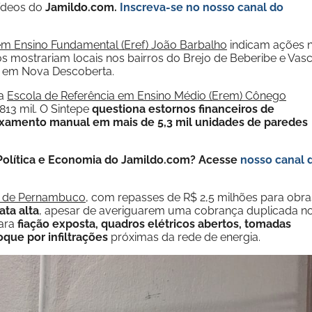
vídeos do
Jamildo.com.
Inscreva-se no nosso
canal do
em Ensino Fundamental (Eref) João Barbalho
indicam ações 
os mostrariam locais nos bairros do Brejo de Beberibe e Vas
, em Nova Descoberta.
na
Escola de Referência em Ensino Médio (Erem) Cônego
13 mil. O Sintepe
questiona estornos financeiros de
ixamento manual em mais de 5,3 mil unidades de paredes
e Política e Economia do Jamildo.com? Acesse
nosso canal 
o de Pernambuco
, com repasses de R$ 2,5 milhões para obra
ta alta
, apesar de averiguarem uma cobrança duplicada n
para
fiação exposta, quadros elétricos abertos, tomadas
oque por infiltrações
próximas da rede de energia.