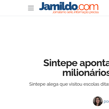
Sintepe aponta
milionário
Sintepe alega que visitou escolas di
po