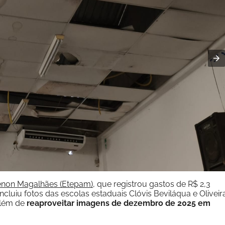
enon Magalhães (Etepam)
, que registrou gastos de R$ 2,3
ncluiu fotos das escolas estaduais Clóvis Beviláqua e Oliveir
além de
reaproveitar imagens de dezembro de 2025 em