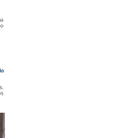
na
co
do
s,
os