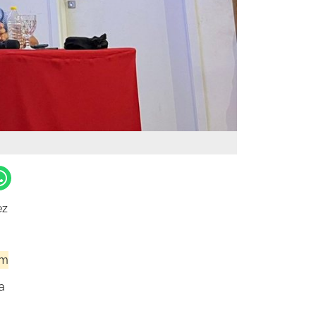
ez
em
a