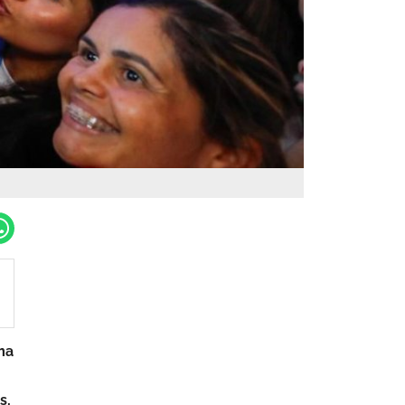
ma
s,