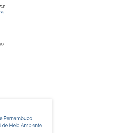
ns
ra
ão
 de Pernambuco
l de Meio Ambiente