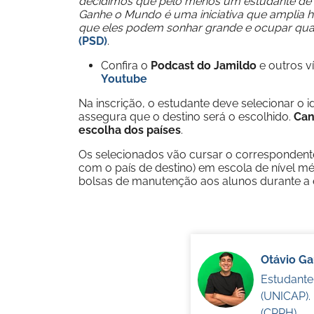
decidimos que pelo menos um estudante de c
Ganhe o Mundo é uma iniciativa que amplia h
que eles podem sonhar grande e ocupar qu
(PSD)
.
Confira o
Podcast do Jamildo
e outros 
Youtube
Na inscrição, o estudante deve selecionar o i
assegura que o destino será o escolhido.
Can
escolha dos países
.
Os selecionados vão cursar o correspondent
com o país de destino) em escola de nível 
bolsas de manutenção aos alunos durante a e
Otávio G
Estudante
(UNICAP).
(CPRH).