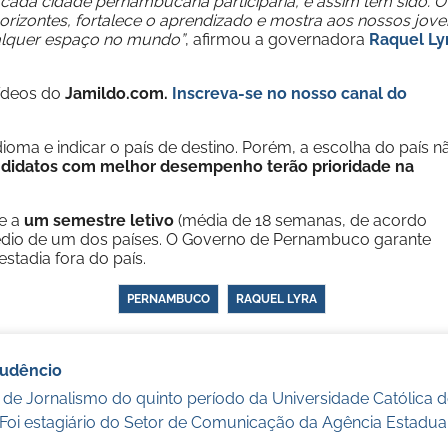
ada cidade pernambucana participaria, e assim tem sido. O
orizontes, fortalece o aprendizado e mostra aos nossos jove
alquer espaço no mundo”
, afirmou a governadora
Raquel Ly
vídeos do
Jamildo.com.
Inscreva-se no nosso
canal do
dioma e indicar o país de destino. Porém, a escolha do país n
didatos com melhor desempenho terão prioridade na
e a
um semestre letivo
(média de 18 semanas, de acordo
médio de um dos países. O Governo de Pernambuco garante
stadia fora do país.
PERNAMBUCO
RAQUEL LYRA
audêncio
 de Jornalismo do quinto período da Universidade Católica
 Foi estagiário do Setor de Comunicação da Agência Estadua