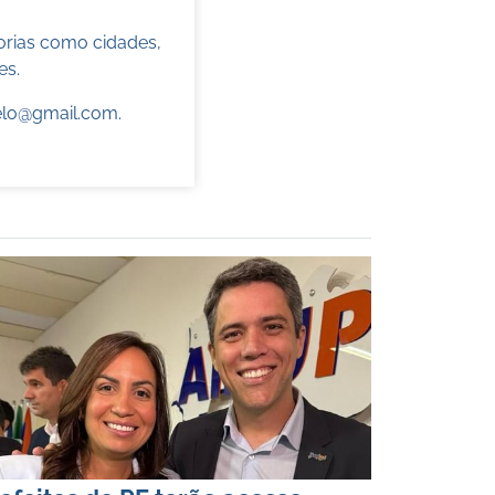
torias como cidades,
es.
elo@gmail.com
.