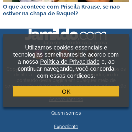
O que acontece com Priscila Krause, se não
estiver na chapa de Raquel?
Utilizamos cookies essenciais e
tecnologias semelhantes de acordo com
a nossa
Política de Privacidade
e, ao
continuar navegando, você concorda
Copyright Jamildo Melo Comunicações Ltda. Todos os
direitos reservados. É proibida a reprodução do
com essas condições.
conteúdo desta página em qualquer meio de
comunicação, eletrônico ou impresso, sem autorização.
OK
Política de Privacidade
.
Acervo Jamildo
.
Quem somos
.
Expediente