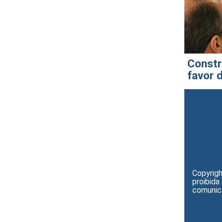
Constr
favor 
Copyrigh
proibida
comunica