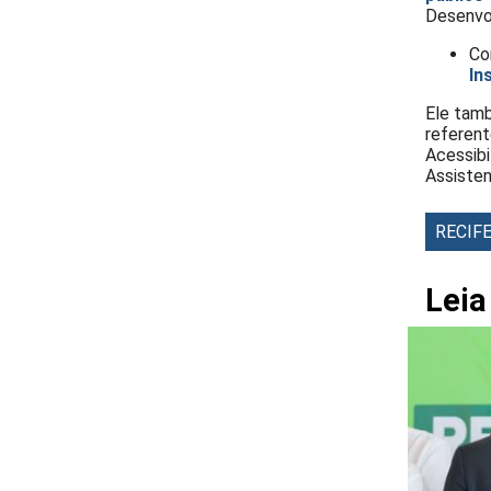
Desenvol
Co
In
Ele tam
referent
Acessibi
Assisten
RECIF
Lei