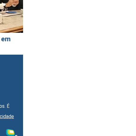
a em
os. É
acidade