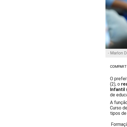
- Marlon D
COMPARTI
O prefei
(2), o
re
Infantil
de educ
A função
Curso de
tipos de
Formaçã