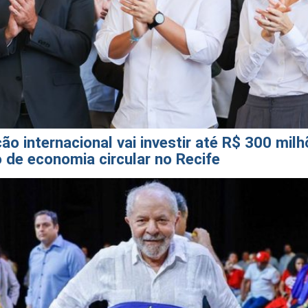
ão internacional vai investir até R$ 300 mil
o de economia circular no Recife