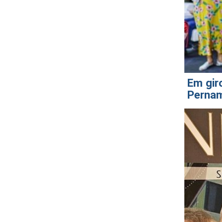
Em gir
Pernam