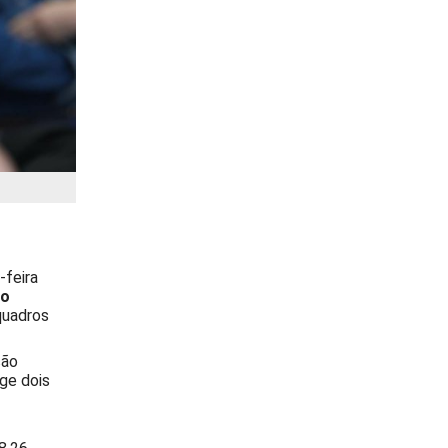
-feira
to
quadros
ção
ge dois