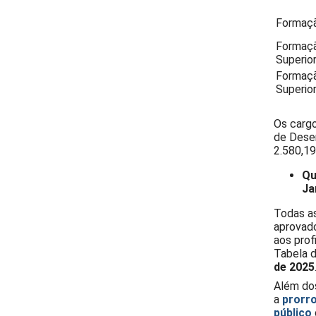
Formaçã
Formaçã
Superio
Formaçã
Superio
Os cargo
de Desen
2.580,19
Qu
Ja
Todas a
aprovado
aos prof
Tabela d
de 2025
Além dos
a
prorro
público