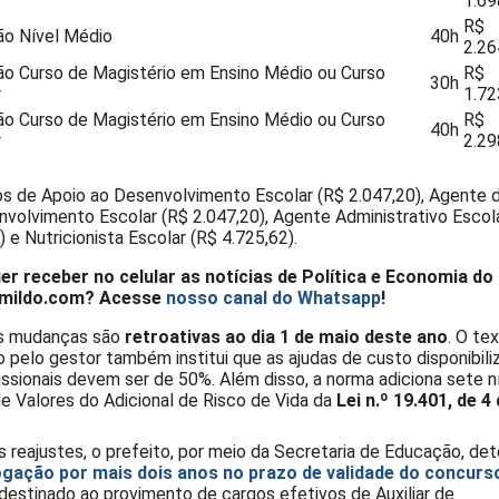
1.69
R$
o Nível Médio
40h
2.26
o Curso de Magistério em Ensino Médio ou Curso
R$
30h
r
1.72
o Curso de Magistério em Ensino Médio ou Curso
R$
40h
r
2.29
s de Apoio ao Desenvolvimento Escolar (R$ 2.047,20), Agente 
volvimento Escolar (R$ 2.047,20), Agente Administrativo Escol
) e Nutricionista Escolar (R$ 4.725,62).
er receber no celular as notícias de Política e Economia do
mildo.com? Acesse
nosso canal do Whatsapp
!
s mudanças são
retroativas ao dia 1 de maio deste ano
. O te
 pelo gestor também institui que as ajudas de custo disponibili
issionais devem ser de 50%. Além disso, a norma adiciona sete ní
e Valores do Adicional de Risco de Vida da
Lei n.º 19.401, de 4 
.
 reajustes, o prefeito, por meio da Secretaria de Educação, de
gação por mais dois anos no prazo de validade do concurs
destinado ao provimento de cargos efetivos de Auxiliar de