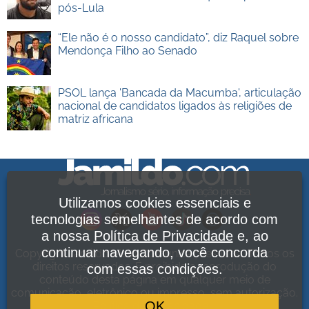
pós-Lula
“Ele não é o nosso candidato”, diz Raquel sobre
Mendonça Filho ao Senado
PSOL lança 'Bancada da Macumba', articulação
nacional de candidatos ligados às religiões de
matriz africana
Utilizamos cookies essenciais e
tecnologias semelhantes de acordo com
a nossa
Política de Privacidade
e, ao
continuar navegando, você concorda
Copyright Jamildo Melo Comunicações Ltda. Todos os
direitos reservados. É proibida a reprodução do
com essas condições.
conteúdo desta página em qualquer meio de
comunicação, eletrônico ou impresso, sem autorização.
OK
Política de Privacidade
.