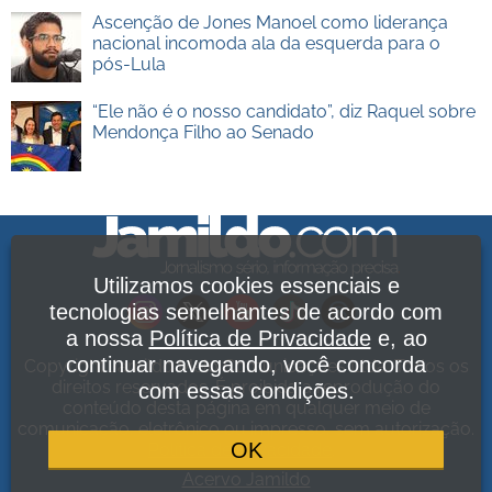
Ascenção de Jones Manoel como liderança
nacional incomoda ala da esquerda para o
pós-Lula
“Ele não é o nosso candidato”, diz Raquel sobre
Mendonça Filho ao Senado
Utilizamos cookies essenciais e
tecnologias semelhantes de acordo com
a nossa
Política de Privacidade
e, ao
continuar navegando, você concorda
Copyright Jamildo Melo Comunicações Ltda. Todos os
direitos reservados. É proibida a reprodução do
com essas condições.
conteúdo desta página em qualquer meio de
comunicação, eletrônico ou impresso, sem autorização.
OK
Política de Privacidade
.
Acervo Jamildo