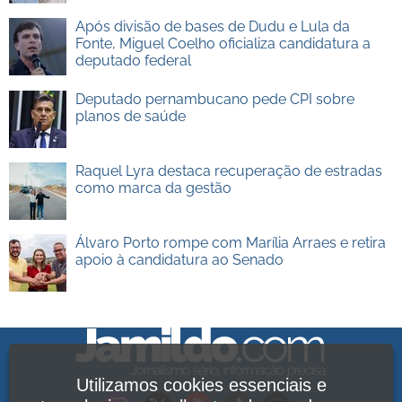
Após divisão de bases de Dudu e Lula da
Fonte, Miguel Coelho oficializa candidatura a
deputado federal
Deputado pernambucano pede CPI sobre
planos de saúde
Raquel Lyra destaca recuperação de estradas
como marca da gestão
Álvaro Porto rompe com Marília Arraes e retira
apoio à candidatura ao Senado
Utilizamos cookies essenciais e