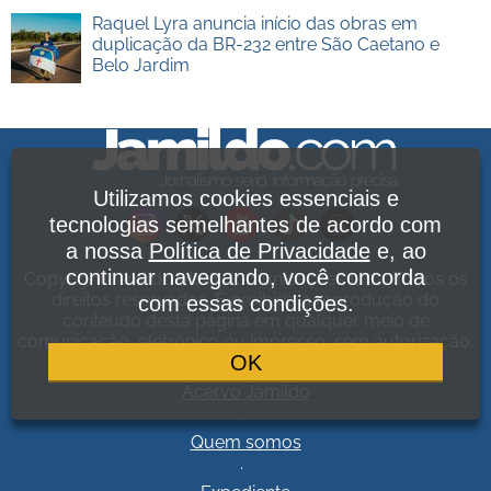
Raquel Lyra anuncia início das obras em
duplicação da BR-232 entre São Caetano e
Belo Jardim
Utilizamos cookies essenciais e
tecnologias semelhantes de acordo com
a nossa
Política de Privacidade
e, ao
continuar navegando, você concorda
Copyright Jamildo Melo Comunicações Ltda. Todos os
direitos reservados. É proibida a reprodução do
com essas condições.
conteúdo desta página em qualquer meio de
comunicação, eletrônico ou impresso, sem autorização.
OK
Política de Privacidade
.
Acervo Jamildo
.
Quem somos
.