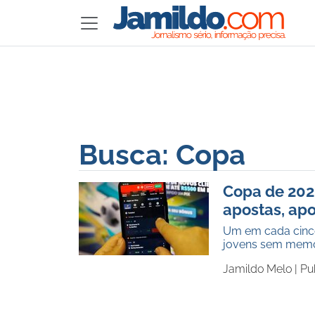
Busca: Copa
Copa de 2026
apostas, ap
Um em cada cinco 
jovens sem memóri
Jamildo Melo |
Pu